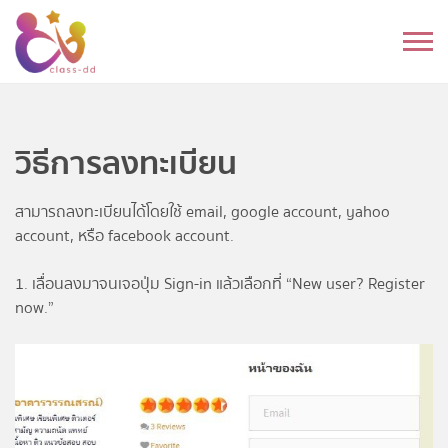
Skip
to
หมวดหมู่
content
อนุบาล
วิธีการลงทะเบียน
ประถม
มัธยมต้น
สามารถลงทะเบียนได้โดยใช้ email, google account, yahoo
account, หรือ facebook account.
มัธยมปลาย
1. เลื่อนลงมาจนเจอปุ่ม Sign-in แล้วเลือกที่ “New user? Register
now.”
อุดมศึกษา
ดนตรี
อื่นๆ