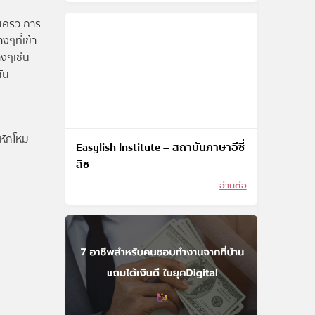
บครัว การ
ๆที่เข้า
างๆเช่น
ัน
หักโหม
Easylish Institute – สถาบันภาษาอีซี่
ลิช
อ่านต่อ