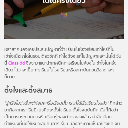
โปรไฟล์
ข่าวสาร
ลงทะเบียน
หลายๆคนคงเคยประสบปัญหาที่ว่า เรียนในห้องเรียนเท่าไหร่ก็ไม่
เข้าใจเนื้อหาได้ในรอบเดียวซักที ทำไงถึงจะแก้ไขปัญหาเหล่านั้นได้ วัน
เข้าสู่ระบบ
นี้
Class-dd
จึงจะมาแนะนำเทคนิคการเรียนในห้องในเข้าใจในครั้ง
เดียว ไม่ว่าจะเป็นการเรียนในโรงเรียนหรือสถาบันกวดวิชาต่างๆ
ก็ตาม
ตั้งใจและตั้งสมาธิ
“รู้หรือไม่ว่าตั้งแต่ก่อนจะเริ่มเรียนนั้น เราก็ได้เริ่มเรียนไปแล้ว”
ที่กล่าว
มาคือหากเราเริ่มมีแนวคิดจะตั้งใจเรียน ตั้งใจจดบันทึก นั่นก็ถือว่า
เป็นการกระบวนการเริ่มเรียนรู้ของตัวเราเองแล้ว อย่าลืมเลือก
ตำแหน่งที่นั่งให้เหมาะสมกับการเรียน มองกระดานเห็นอย่างชัดเจน