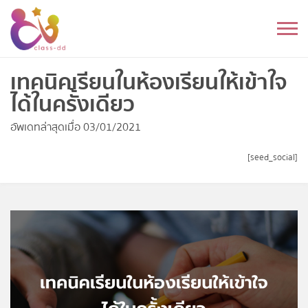
Skip
to
หมวดหมู่
content
อนุบาล
เทคนิคเรียนในห้องเรียนให้เข้าใจ
ได้ในครั้งเดียว
ประถม
อัพเดทล่าสุดเมื่อ 03/01/2021
มัธยมต้น
[seed_social]
มัธยมปลาย
อุดมศึกษา
ดนตรี
อื่นๆ