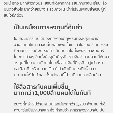
วันนี้ เราจะมากล่าวถึงประโยชน์ที่ได้จากการเรียนภาษาจีน เรียนแล้ว
มันดีอย่างไร ยากง่ายอย่างไร รวมถึง
แนะนำที่เรียนพิเศษ
สำหรับผู้ที่
สนใจอีกด้วย
เป็นเหมือนการลงทุนที่คุ้มค่า
ในขณะที่การเติบโตของภาษาอังกฤษเริ่มที่จะหยุดนิ่ง แต่
จำนวนคนใช้ภาษาจีนนั้นกลับเพิ่มขึ้นเท่าตัวในรอบ 2 ทศวรรษ
ที่ผ่านมา รวมถึงการเข้ามามีบทบาทในทั้งเพลง ภาพยนตร์
โฆษณาต่างๆ อีกทั้งปัจจุบันมีธุรกิจชาวจีนจำนวนมากที่หันมา
ลงทุนที่ไทย บวกกับคนไทยเชื้อสายจีนที่มีธุรกิจอยู่แล้ว หาก
เราเลือกที่จะเรียนภาษาจีน ก็เท่ากับเป็นการเปิดโอกาส
มากมายให้กับตัวเองตั้งแต่ตอนนี้ไปจนถึงอนาคตอีกด้วย
ใช้สื่อสารกับคนเพิ่มขึ้น
มากกว่า1,000ล้านคนได้ในทันที
อย่างที่กล่าวไปว่ามีคนบนโลกนี้มากกว่า 1,200 ล้านคน ที่ใช้
ภาษาจีนเป็นภาษาหลัก ซึ่งเท่ากับว่าหากเราพูดภาษาจีนเป็น