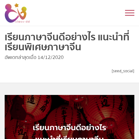
Skip
to
หมวดหมู่
content
อนุบาล
เรียนภาษาจีนดีอย่างไร แนะนำที่
เรียนพิเศษภาษาจีน
ประถม
อัพเดทล่าสุดเมื่อ 14/12/2020
มัธยมต้น
[seed_social]
มัธยมปลาย
อุดมศึกษา
ดนตรี
อื่นๆ