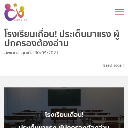
Skip
to
หมวดหมู่
content
อนุบาล
โรงเรียนเถื่อน! ประเด็นมาแรง ผู้
ปกครองต้องอ่าน
ประถม
อัพเดทล่าสุดเมื่อ 30/05/2021
มัธยมต้น
[seed_social]
มัธยมปลาย
อุดมศึกษา
ดนตรี
อื่นๆ