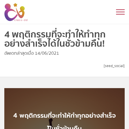
Skip
to
หมวดหมู่
content
อนุบาล
4 พฤติกรรมที่จะทำให้ทำทุก
อย่างสำเร็จได้ในชั่วข้ามคืน!
ประถม
อัพเดทล่าสุดเมื่อ 14/06/2021
มัธยมต้น
[seed_social]
มัธยมปลาย
อุดมศึกษา
ดนตรี
อื่นๆ