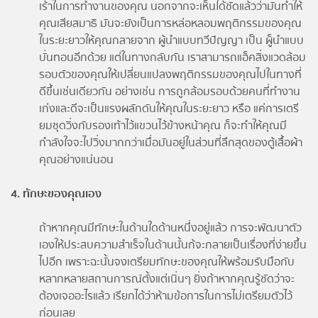
เร้าในการทำงานของคุณ นอกจากจะเห็นได้ชัดแล้วว่ามันทำให้
คุณเสียสมาธิ มันจะยังเป็นการหล่อหลอมพฤติกรรมของคุณ
ในระยะยาวให้คุณกลายจาก ผู้นำแบบทวีปัญญา เป็น ผู็นำแบบ
บั่นทอนอีกด้วย แต่ในทางกลับกัน เราสามารถแฮ็คสิ่งแวดล้อม
รอบตัวของคุณให้เปลี่ยนแปลงพฤติกรรมของคุณไปในทางที่
ดีขึ้นเช่นเดียวกัน อย่างเช่น การถูกล้อมรอบด้วยคนที่ทำงาน
เก่งและดีจะเป็นแรงผลักดันให้คุณในระยะยาว หรือ แค่การเตรี
ยมชุดวิ่งกับรองเท้าไว้แขวนไว้ข้างหน้าคุณ ก็จะทำให้คุณมี
กำลังใจจะไปวิ่งมากกว่าเมื่อมันอยู่ในส่วนที่ลึกสุดของตู้เสื้อผ้า
คุณอย่างแน่นอน
4. ทักษะของคุณเอง
ถ้าหากคุณมีทักษะในด้านใดด้านหนึ่งอยู่แล้ว การจะพัฒนาตัว
เองให้ประสบความสำเร็จในด้านนั้นก้จะกลายเป็นเรื่องที่ง่ายขึ้น
ไปอีก เพราะฉะนั้นจงเตรียมทักษะของคุณให้พร้อมรับมือกับ
หลากหลายสถานการณ์ตั้งแต่เนิ่นๆ ยิ่งถ้าหากคุณรู้ชัดว่าจะ
ต้องเจออะไรแล้ว เรียกได้ว่าห้ามข้อการในการไม่เตรียมตัวไว้
ก่อนเลย