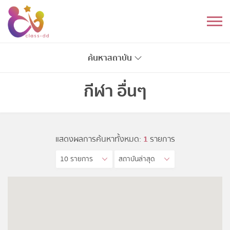
Skip
to
หมวดหมู่
content
อนุบาล
ค้นหาสถาบัน
ประถม
กีฬา อื่นๆ
มัธยมต้น
มัธยมปลาย
แสดงผลการค้นหาทั้งหมด:
1
รายการ
10 รายการ
สถาบันล่าสุด
อุดมศึกษา
ดนตรี
อื่นๆ