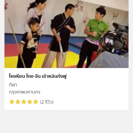
โรงเรียน ไทย-จีน เส้าหลินกังฟู
กีฬา
กรุงเทพมหานคร
(2 รีวิว)