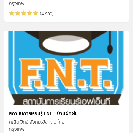
กรุงเทพ
(4 รีวิว)
สถาบันการเรียนรู้ FNT – บ้านฝึกฝน
คณิต,วิทย์,สังคม,อังกฤษ,ไทย
กรุงเทพ