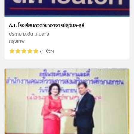
A.T. โรงเรียนกวดวิชาอาจารย์สุวิมล-สุธี
ประถม ม.ต้น ม.ปลาย
กรุงเทพ
(1 รีวิว)