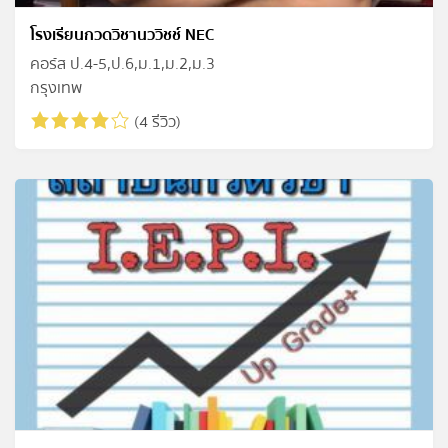
โรงเรียนกวดวิชานววิชช์ NEC
คอร์ส ป.4-5,ป.6,ม.1,ม.2,ม.3
กรุงเทพ
(4 รีวิว)