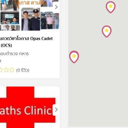
ยนกวดวิชาโอภาส Opas Cadet
 (OCS)
มสอบตำรวจ ทหาร
พ
(0 รีวิว)