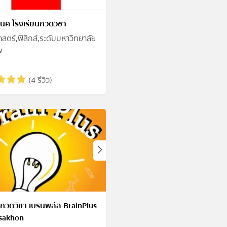
นิค โรงเรียนกวดวิชา
ตร์,ฟิสิกส์,ระดับมหาวิทยาลัย
พ
(4 รีวิว)
กวดวิชา เบรนพลัส BrainPlus
sakhon