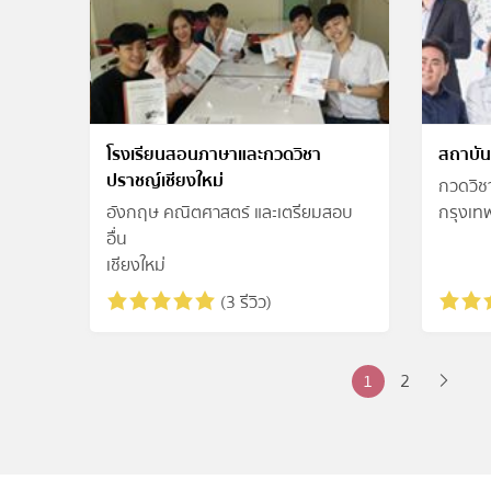
โรงเรียนสอนภาษาและกวดวิชา
สถาบัน
ปราชญ์เชียงใหม่
กวดวิช
อังกฤษ คณิตศาสตร์ และเตรียมสอบ
กรุงเท
อื่น
เชียงใหม่
(3 รีวิว)
Posts
1
2
pagination