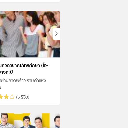
ยนกวดวิชาณภัทรศึกษา (โอ-
บางกะปิ
าย่านลาดพร้าว รามคำแหง
พ
(5 รีวิว)