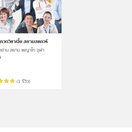
กวดวิชาเจี๋ย สยามสแควร์
าย่าน สยาม พญาไท จุฬา
พ
(1 รีวิว)