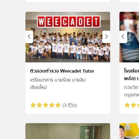
ติวสอบตำรวจ Weecadet Tutor
โรงเรี
พลัส) 
เตรียมทหาร นายร้อย นายสิบ
เชียงใหม่
กวดวิช
กรุงเท
(3 รีวิว)