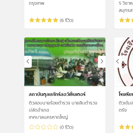
กรุงเทพ
5 วิชาห
สมุทรส
(6 รีวิว)
สถาบันตุลยภัทร์ลอว์เซ็นเตอร์
โรงเรี
ติวสอบนายร้อยตำรวจ นายสิบตำรวจ
ติวเข้
ปลัดอำเภอ
ตรัง
เทศบาลนครหาดใหญ่
(0 รีวิว)