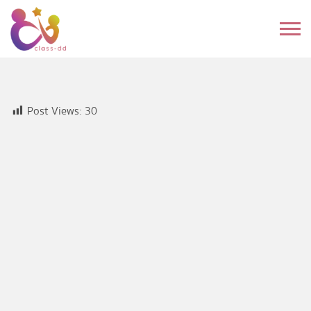
Skip
to
หมวดหมู่
content
อนุบาล
ประถม
Post Views:
30
มัธยมต้น
มัธยมปลาย
อุดมศึกษา
ดนตรี
อื่นๆ