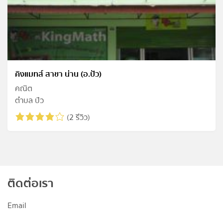
คิงแมทส์ สาขา น่าน (อ.ปัว)
คณิต
ตำบล ปัว
(2 รีวิว)
ติดต่อเรา
Email