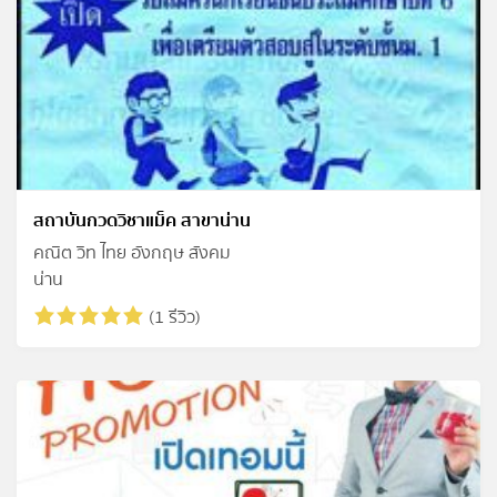
สถาบันกวดวิชาแม็ค สาขาน่าน
คณิต วิท ไทย อังกฤษ สังคม
น่าน
(1 รีวิว)