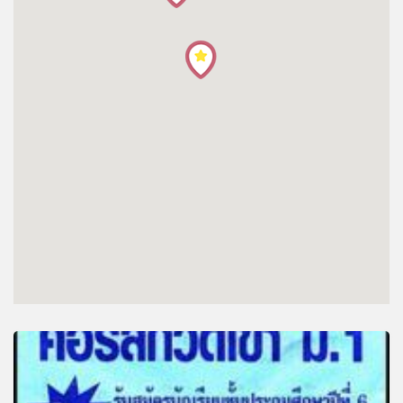
โปรไฟล์
ข่าวสาร
ลงทะเบียน
เข้าสู่ระบบ