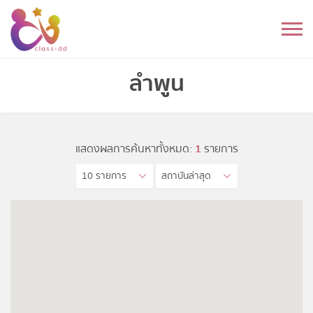
Skip
to
หมวดหมู่
content
อนุบาล
ลำพูน
ประถม
มัธยมต้น
แสดงผลการค้นหาทั้งหมด:
1
รายการ
10 รายการ
สถาบันล่าสุด
มัธยมปลาย
อุดมศึกษา
ดนตรี
อื่นๆ