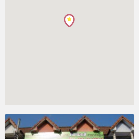
โปรไฟล์
ข่าวสาร
ลงทะเบียน
เข้าสู่ระบบ