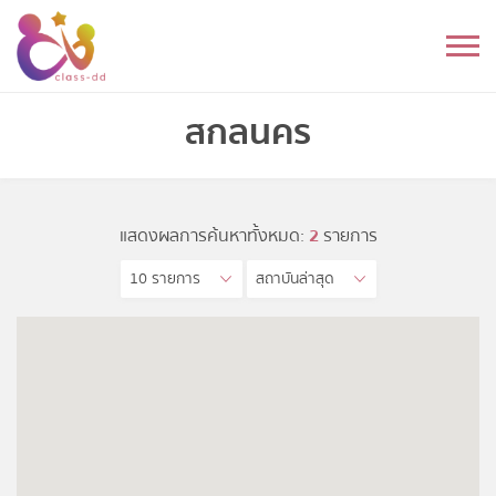
Skip
to
หมวดหมู่
content
อนุบาล
สกลนคร
ประถม
มัธยมต้น
แสดงผลการค้นหาทั้งหมด:
2
รายการ
10 รายการ
สถาบันล่าสุด
มัธยมปลาย
อุดมศึกษา
ดนตรี
อื่นๆ