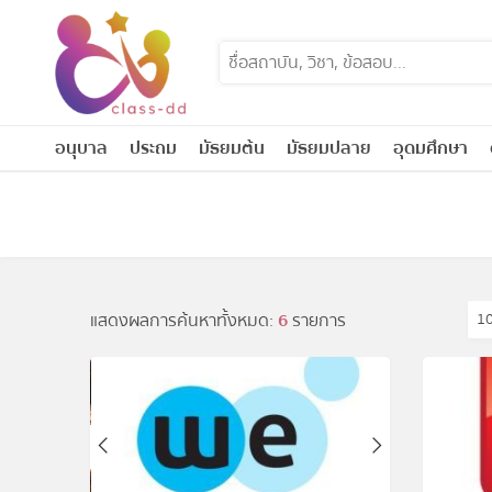
Skip
to
content
อนุบาล
ประถม
มัธยมต้น
มัธยมปลาย
อุดมศึกษา
แสดงผลการค้นหาทั้งหมด:
6
รายการ
1