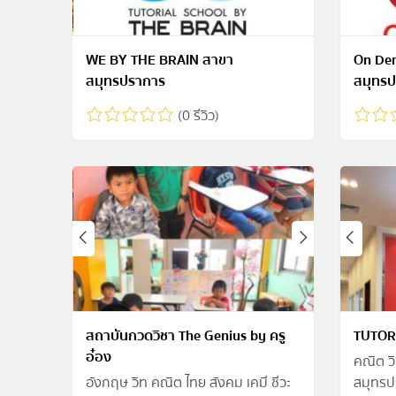
WE BY THE BRAIN สาขา
On Dem
สมุทรปราการ
สมุทร
(0 รีวิว)
สถาบันกวดวิชา The Genius by ครู
TUTOR
อ๋อง
คณิต ว
อังกฤษ วิท คณิต ไทย สังคม เคมี ชีวะ
สมุทรป