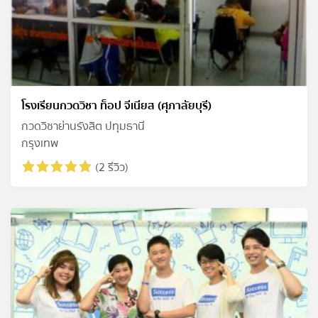
โรงเรียนกวดวิชา ท็อป จีเนียส (ศุภาลัยบุรี)
กวดวิชาย่านรังสิต ปทุมธานี
กรุงเทพ
(2 รีวิว)