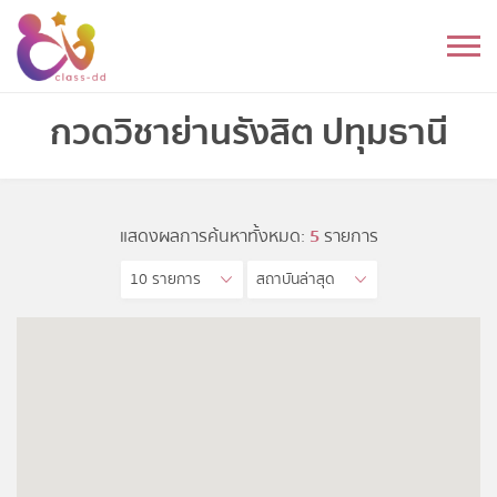
Skip
to
หมวดหมู่
content
อนุบาล
กวดวิชาย่านรังสิต ปทุมธานี
ประถม
มัธยมต้น
แสดงผลการค้นหาทั้งหมด:
5
รายการ
10 รายการ
สถาบันล่าสุด
มัธยมปลาย
อุดมศึกษา
ดนตรี
อื่นๆ