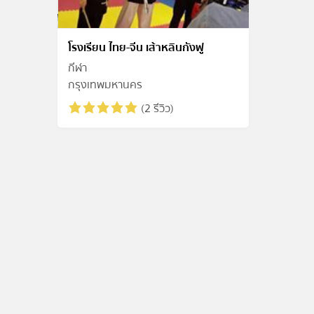
โรงเรียน ไทย-จีน เส้าหลินกังฟู
กีฬา
กรุงเทพมหานคร
(2 รีวิว)