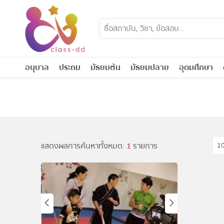
Skip
to
content
อนุบาล
ประถม
มัธยมต้น
มัธยมปลาย
อุดมศึกษา
แสดงผลการค้นหาทั้งหมด:
1
รายการ
1