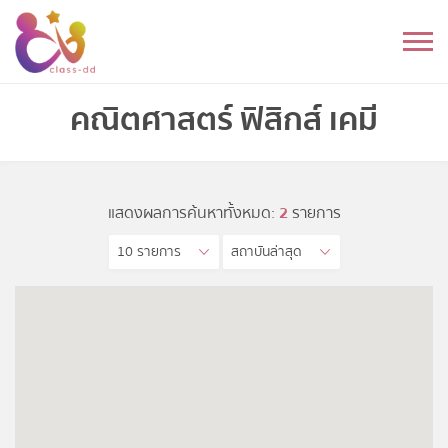
Skip
to
หมวดหมู่
content
อนุบาล
คณิตศาสตร์ ฟิสิกส์ เคมี
ประถม
มัธยมต้น
แสดงผลการค้นหาทั้งหมด:
2
รายการ
10 รายการ
สถาบันล่าสุด
มัธยมปลาย
อุดมศึกษา
ดนตรี
อื่นๆ