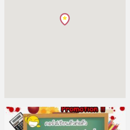
โปรไฟล์
ข่าวสาร
ลงทะเบียน
เข้าสู่ระบบ