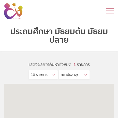
Skip
to
หมวดหมู่
content
อนุบาล
ประถมศึกษา มัธยมต้น มัธยม
ปลาย
ประถม
มัธยมต้น
แสดงผลการค้นหาทั้งหมด:
1
รายการ
มัธยมปลาย
10 รายการ
สถาบันล่าสุด
อุดมศึกษา
ดนตรี
อื่นๆ