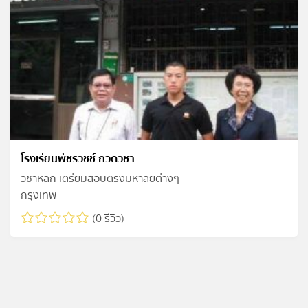
โรงเรียนพัชรวิชช์ กวดวิชา
วิชาหลัก เตรียมสอบตรงมหาลัยต่างๆ
กรุงเทพ
(0 รีวิว)