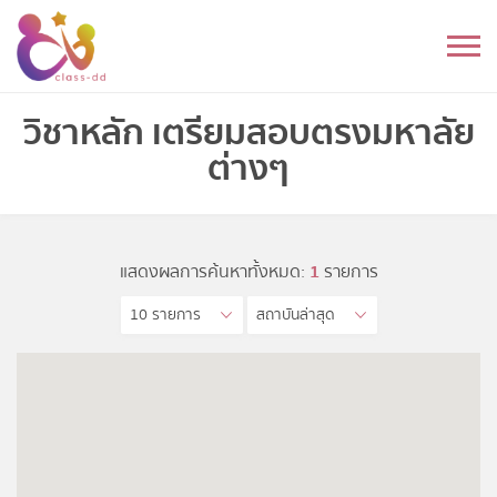
Skip
to
หมวดหมู่
content
อนุบาล
วิชาหลัก เตรียมสอบตรงมหาลัย
ต่างๆ
ประถม
มัธยมต้น
แสดงผลการค้นหาทั้งหมด:
1
รายการ
มัธยมปลาย
10 รายการ
สถาบันล่าสุด
อุดมศึกษา
ดนตรี
อื่นๆ