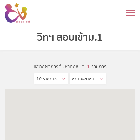
Skip
to
หมวดหมู่
content
อนุบาล
วิทฯ สอบเข้าม.1
ประถม
มัธยมต้น
แสดงผลการค้นหาทั้งหมด:
1
รายการ
10 รายการ
สถาบันล่าสุด
มัธยมปลาย
อุดมศึกษา
ดนตรี
อื่นๆ