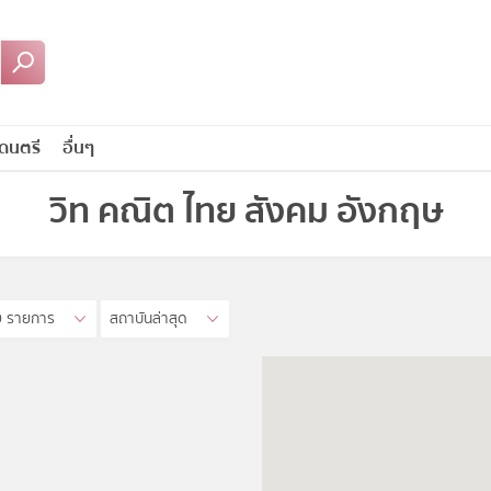
ดนตรี
อื่นๆ
วิท คณิต ไทย สังคม อังกฤษ
0 รายการ
สถาบันล่าสุด