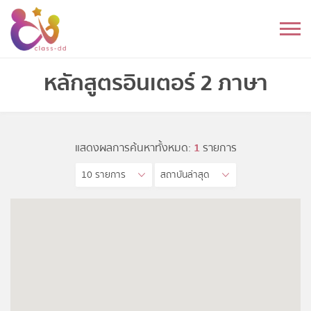
Skip
to
หมวดหมู่
content
อนุบาล
หลักสูตรอินเตอร์ 2 ภาษา
ประถม
มัธยมต้น
แสดงผลการค้นหาทั้งหมด:
1
รายการ
10 รายการ
สถาบันล่าสุด
มัธยมปลาย
อุดมศึกษา
ดนตรี
อื่นๆ