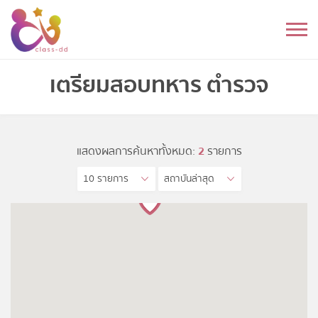
Skip
to
หมวดหมู่
content
อนุบาล
เตรียมสอบทหาร ตำรวจ
ประถม
มัธยมต้น
แสดงผลการค้นหาทั้งหมด:
2
รายการ
10 รายการ
สถาบันล่าสุด
มัธยมปลาย
อุดมศึกษา
ดนตรี
อื่นๆ