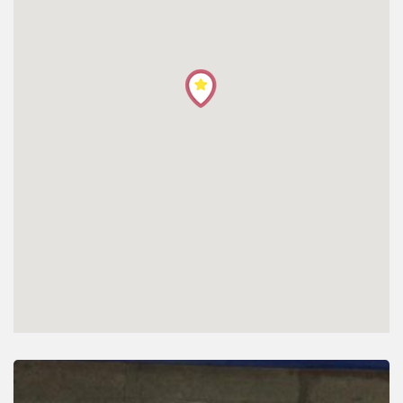
โปรไฟล์
ข่าวสาร
ลงทะเบียน
เข้าสู่ระบบ