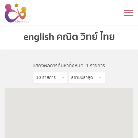
Skip
to
หมวดหมู่
content
อนุบาล
english คณิต วิทย์ ไทย
ประถม
มัธยมต้น
แสดงผลการค้นหาทั้งหมด:
1
รายการ
10 รายการ
สถาบันล่าสุด
มัธยมปลาย
อุดมศึกษา
ดนตรี
อื่นๆ