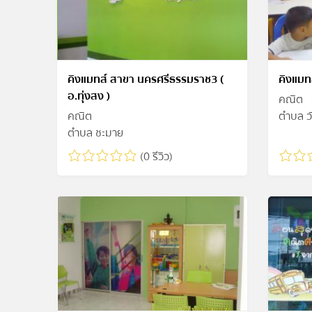
คิงแมทส์ สาขา นครศรีธรรมราช3 (
คิงแมท
อ.ทุ่งสง )
คณิต
คณิต
ตำบล ว
ตำบล ชะมาย
(0 รีวิว)