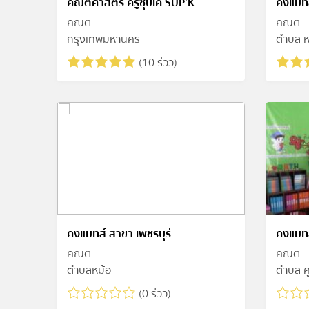
คณิตศาสตร์ ครูซุปเค SUP’K
คิงแมทส
คณิต
คณิต
กรุงเทพมหานคร
ตำบล ห
(10 รีวิว)
คิงแมทส์ สาขา เพชรบุรี
คิงแมท
คณิต
คณิต
ตำบลหม้อ
ตำบล ค
(0 รีวิว)