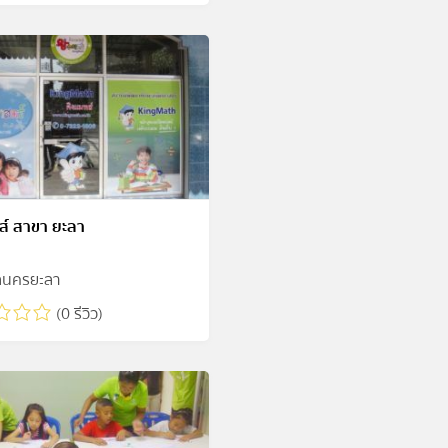
ส์ สาขา ยะลา
ลนครยะลา
(0 รีวิว)