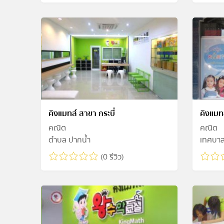
คิงแมทส์ สาขา กระบี่
คิงแมท
คณิต
คณิต
ตำบล ปากน้ำ
เทศบา
(0 รีวิว)