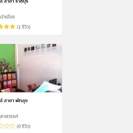
์ สาขา ราชบุรี
น้าเมือง
(1 รีวิว)
ส์ สาขา พัทลุง
ูหาสวรรค์
(0 รีวิว)