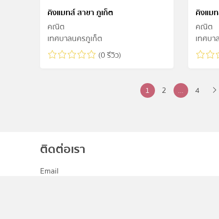
คิงแมทส์ สาขา ภูเก็ต
คิงแมท
คณิต
คณิต
เทศบาลนครภูเก็ต
เทศบาล
(0 รีวิว)
Posts
1
2
…
4
pagination
ติดต่อเรา
Email