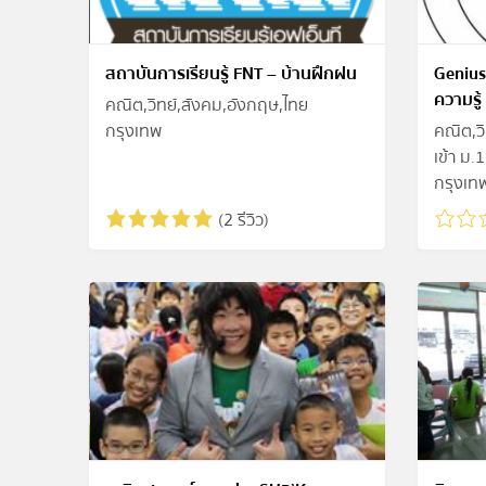
สถาบันการเรียนรู้ FNT – บ้านฝึกฝน
Genius
ความรู้
คณิต,วิทย์,สังคม,อังกฤษ,ไทย
กรุงเทพ
คณิต,ว
เข้า ม.1
กรุงเท
(2 รีวิว)