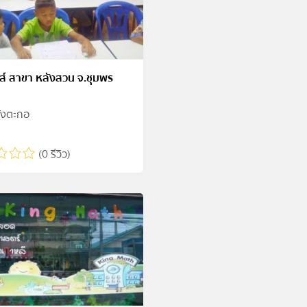
ส์ สาขา หลังสวน จ.ชุมพร
ังตะกอ
(0 รีวิว)