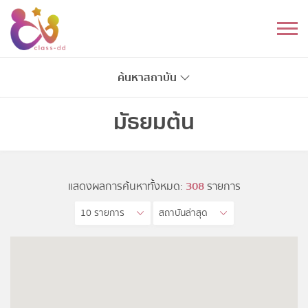
Skip
to
หมวดหมู่
content
อนุบาล
ค้นหาสถาบัน
ประถม
มัธยมต้น
มัธยมต้น
มัธยมปลาย
แสดงผลการค้นหาทั้งหมด:
308
รายการ
10 รายการ
สถาบันล่าสุด
อุดมศึกษา
ดนตรี
อื่นๆ