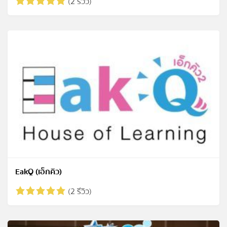
(2 รีวิว)
EakQ (เอ็กคิว)
(2 รีวิว)