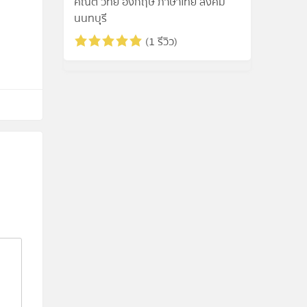
คณิต วิทย์ อังกฤษ ภาษาไทย สังคม
นนทบุุรี
(1 รีวิว)