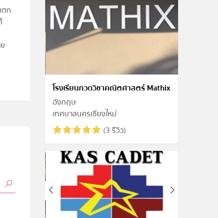
งแตก
้
าย
โรงเรียนกวดวิชาคณิตศาสตร์ Mathix
อังกฤษ
เทศบาลนครเชียงใหม่
(3 รีวิว)