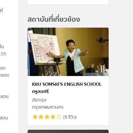
ี่
สถาบันที่เกี่ยวข้อง
ทีม
3155
ดชอบ
ใดแอบ
KRU SOMSRI’S ENGLISH SCHOOL
ครูสมศรี
ารสอน
อังกฤษ
กรุงเทพมหานคร
(9 รีวิว)
รสอน