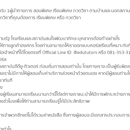
อันดับ 1ผู้นำทางการ สอนพิเศษ เรียนพิเศษ กวดวิชา ตามบ้านและนอกสถานท
ทุกวิชาที่คุณต้องการ เรียนพิเศษ หรือ กวดวิชา
วยงานรัฐ โรงเรียนและสถาบันสนใจพัฒนาทักษะบุคลากรต้องทำอย่างไร
ให้ทางลูกค้าองค์กร โดยท่านสามารถให้เราออกแบบคอร์สเรียนที่เหมาะกับ
จ้าหน้าที่ได้โดยตรงที่ Official Line ID: @edututors หรือ 081-353-
อร์ส
งสถาบันอีดียู-ติวเตอร์ ก่อนเริ่มการสอนเท่านั้น โดยทางเราจะเป็นผู้รับผิ
เราไม่มีการให้ผู้สอนเก็บค่าบริการล่วงหน้าด้วยตนเอง หากมีผู้สอนท่าน
ราทันที
มง
างผู้เรียนสามารถเรียนนานกว่านี้ได้แต่ทางเราแนะนำให้มีการพักระหว่างก
่วโมงเพื่อให้ท่านสามารถเรียนรู้ได้มีประสิทธิภาพ
สารจำพวกชีทแต่ไม่ได้รวมค่าหนังสือ ซึ่งทางผู้สอนจะมีเอกสารประกอบกา
าเท่าไร