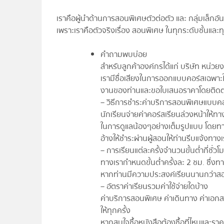
เราคือผู้นำด้านการสอนพิเศษตัวต่อตัว และ กลุ่มเล็ก
เพราะเราคือตัวจริงเรื่อง สอนพิเศษ ในทุกระดับชั้นและ
คำถามพบบ่อย
สำหรับลูกค้าองค์กรได้แก่ บริษัท หน่
เรามีชื่อเสียงในการออกแบบคอร์สเฉพาะ
งานของท่านและขอใบเสนอราคาโดยติดต่อเ
– วิธีการชำระค่าบริการสอนพิเศษแบบค
นักเรียนจ่ายค่าคอร์สเรียนล่วงหน้าให้ทา
ในการดูแลน้องๆอย่างเต็มรูปแบบ โดยทาง
อ้างให้ชำระผ่านผู้สอนให้ท่านรีบแจ้งทางเ
– การเรียนแต่ละครั้งจำนวนขั้นต่ำกี่ชั่วโ
ทางเรากำหนดขั้นต่ำครั้งละ 2 ชม. ซึ่งท
หากท่านมีความประสงค์เรียนนานกว่าสองชั
– อัตราค่าเรียนรวมค่าใช้จ่ายใดบ้าง
ค่าบริการสอนพิเศษ ค่าเดินทาง ค่าเอก
ให้ทุกครั้ง
หากสนใจซื้อหนังสือต้องซื้อที่ไหนและราค