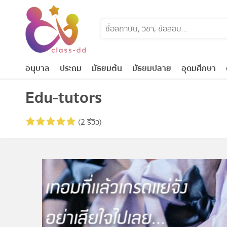
Skip
to
content
อนุบาล
ประถม
มัธยมต้น
มัธยมปลาย
อุดมศึกษา
Edu-tutors
(2 รีวิว)