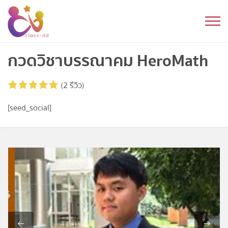
Skip
to
หมวดหมู่
content
อนุบาล
กวดวิชาบรรณาคม HeroMath
ประถม
(2 รีวิว)
มัธยมต้น
[seed_social]
มัธยมปลาย
อุดมศึกษา
ดนตรี
อื่นๆ