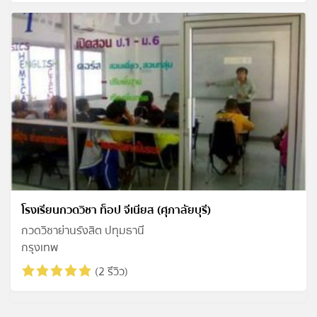
โรงเรียนกวดวิชา ท็อป จีเนียส (ศุภาลัยบุรี)
กวดวิชาย่านรังสิต ปทุมธานี
กรุงเทพ
(2 รีวิว)