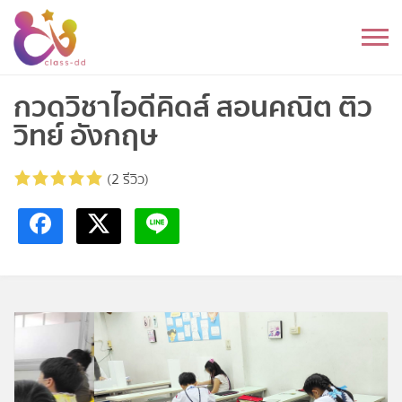
Skip
to
หมวดหมู่
content
อนุบาล
กวดวิชาไอดีคิดส์ สอนคณิต ติว
วิทย์ อังกฤษ
ประถม
(2 รีวิว)
มัธยมต้น
มัธยมปลาย
อุดมศึกษา
ดนตรี
อื่นๆ