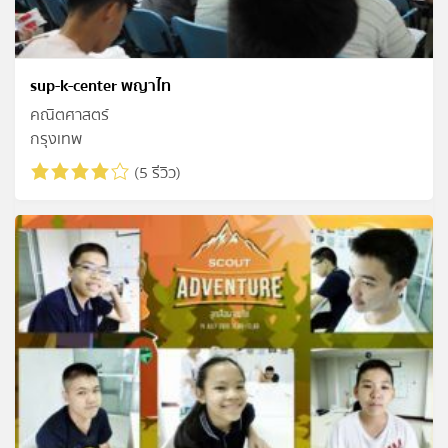
sup-k-center พญาไท
คณิตศาสตร์
กรุงเทพ
(5 รีวิว)