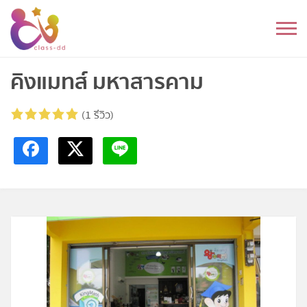
Skip
to
หมวดหมู่
content
อนุบาล
คิงแมทส์ มหาสารคาม
ประถม
(1 รีวิว)
มัธยมต้น
มัธยมปลาย
อุดมศึกษา
ดนตรี
อื่นๆ