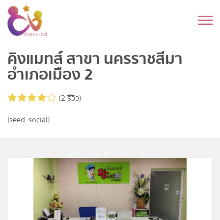
Skip
to
หมวดหมู่
content
อนุบาล
คิงแมทส์ สาขา นครราชสีมา
อำเภอเมือง 2
ประถม
(2 รีวิว)
มัธยมต้น
[seed_social]
มัธยมปลาย
อุดมศึกษา
ดนตรี
อื่นๆ