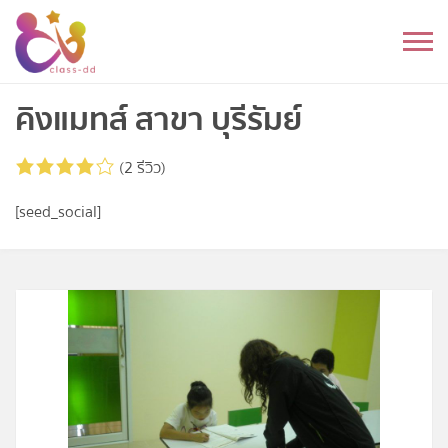
Skip
to
หมวดหมู่
content
อนุบาล
คิงแมทส์ สาขา บุรีรัมย์
ประถม
(2 รีวิว)
มัธยมต้น
[seed_social]
มัธยมปลาย
อุดมศึกษา
ดนตรี
อื่นๆ