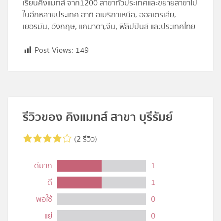
เรียนคิงแมทส์ จาก1200 สาขาทั่วประเทศและขยายสาขาไป
ในอีกหลายประเทศ อาทิ อเมริกาเหนือ, ออสเตรเลีย,
เยอรมัน, อังกฤษ, แคนาดา,จีน, ฟิลิปปินส์ และประเทศไทย
Post Views:
149
รีวิวของ คิงแมทส์ สาขา บุรีรัมย์
(2 รีวิว)
ดีมาก
1
ดี
1
พอใช้
0
แย่
0