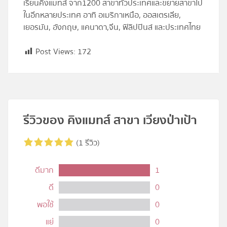
เรียนคิงแมทส์ จาก1200 สาขาทั่วประเทศและขยายสาขาไป
ในอีกหลายประเทศ อาทิ อเมริกาเหนือ, ออสเตรเลีย,
เยอรมัน, อังกฤษ, แคนาดา,จีน, ฟิลิปปินส์ และประเทศไทย
Post Views:
172
รีวิวของ คิงแมทส์ สาขา เวียงป่าเป้า
(1 รีวิว)
ดีมาก
1
ดี
0
พอใช้
0
แย่
0