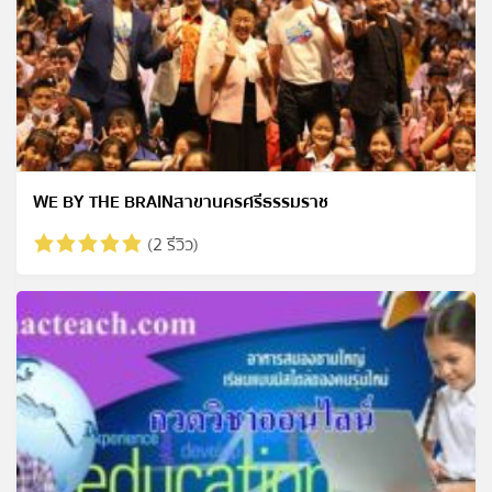
WE BY THE BRAINสาขานครศรีธรรมราช
(2 รีวิว)