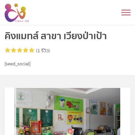
Skip
to
หมวดหมู่
content
อนุบาล
คิงแมทส์ สาขา เวียงป่าเป้า
ประถม
(1 รีวิว)
มัธยมต้น
[seed_social]
มัธยมปลาย
อุดมศึกษา
ดนตรี
อื่นๆ