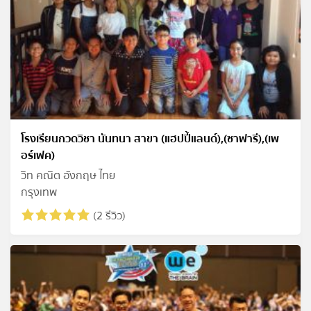
โรงเรียนกวดวิชา นันทนา สาขา (แฮปปี้แลนด์),(ซาฟารี),(เพ
อร์เฟค)
วิท คณิต อังกฤษ ไทย
กรุงเทพ
(2 รีวิว)