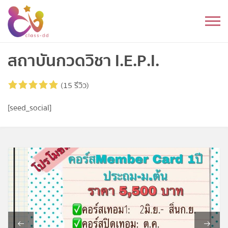
Skip
to
หมวดหมู่
content
อนุบาล
สถาบันกวดวิชา I.E.P.I.
ประถม
(15 รีวิว)
มัธยมต้น
[seed_social]
มัธยมปลาย
อุดมศึกษา
ดนตรี
อื่นๆ