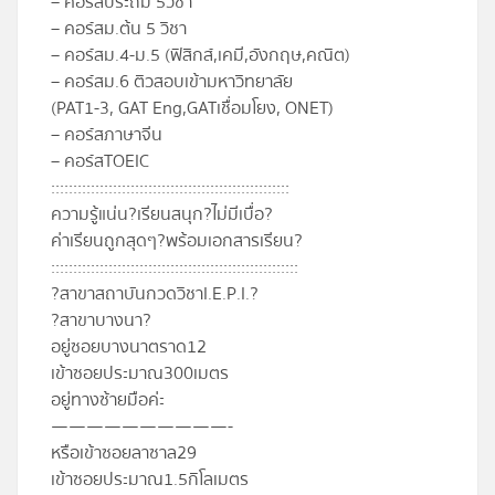
– คอร์สประถม 5วิชา
– คอร์สม.ต้น 5 วิชา
– คอร์สม.4-ม.5 (ฟิสิกส์,เคมี,อังกฤษ,คณิต)
– คอร์สม.6 ติวสอบเข้ามหาวิทยาลัย
(PAT1-3, GAT Eng,GATเชื่อมโยง, ONET)
– คอร์สภาษาจีน
– คอร์สTOEIC
::::::::::::::::::::::::::::::::::::::::::::::::::::::
ความรู้แน่น
?
เรียนสนุก
?
ไม่มีเบื่อ
?
ค่าเรียนถูกสุดๆ
?
พร้อมเอกสารเรียน
?
::::::::::::::::::::::::::::::::::::::::::::::::::::::::
?
สาขาสถาบันกวดวิชาI.E.P.I.
?
?
สาขาบางนา
?
อยู่ซอยบางนาตราด12
เข้าซอยประมาณ300เมตร
อยู่ทางซ้ายมือค่ะ
——————————-
หรือเข้าซอยลาซาล29
เข้าซอยประมาณ1.5กิโลเมตร