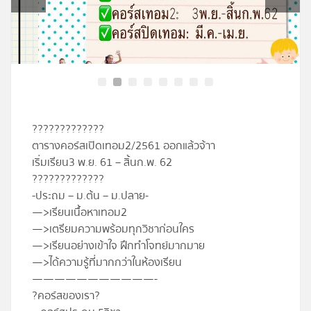
โปรไฟล์
ข่าวสาร
ลงทะเบียน
?
?
?
?
?
?
?
?
?
?
?
?
?
เข้าสู่ระบบ
ตารางคอร์สเปิดเทอม2/2561 ออกแล้วจ้าา
เริ่มเรียน3 พ.ย. 61 – สิ้นก.พ. 62
?
?
?
?
?
?
?
?
?
?
?
?
?
-ประถม – ม.ต้น – ม.ปลาย-
—>เรียนเนื้อหาเทอม2
—>เตรียมความพร้อมทุกวิชาก่อนใคร
—>เรียนอย่างเข้าใจ ฝึกทำโจทย์มากมาย
—>ได้ความรู้ที่มากกว่าในห้องเรียน
———————————-
?
คอร์สของเรา
?