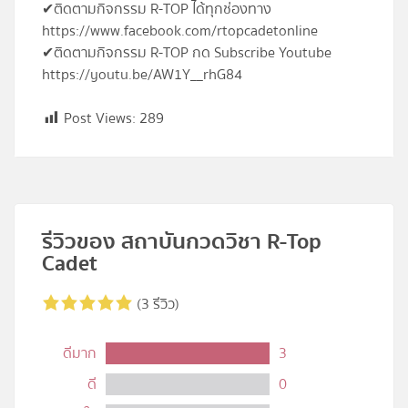
✔
ติดตามกิจกรรม R-TOP ได้ทุกช่องทาง
https://www.facebook.com/rtopcadetonline
✔
ติดตามกิจกรรม R-TOP กด Subscribe Youtube
https://youtu.be/AW1Y__rhG84
Post Views:
289
รีวิวของ สถาบันกวดวิชา R-Top
Cadet
(3 รีวิว)
ดีมาก
3
ดี
0