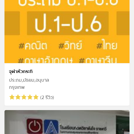
จุฬาหัวกระทิ
ประถม,มัธยม,อนุบาล
กรุงเทพ
(2 รีวิว)