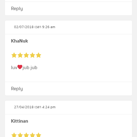
Reply
02/07/2018 เวลา 9:26 am
KhaNuk
luv
jub jub
Reply
27/04/2018 เวลา 4:24 pm
Kittinan