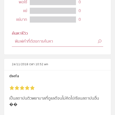
พอใช้
0
แย่
0
แย่มาก
0
ค้นหารีวิว
24/11/2018 เวลา 10:52 am
dsefa
เป็นสถาบันติวพยาบาลที่ดูแลดีจนไม่คิดไปเรียนสถาบันอื่น
��