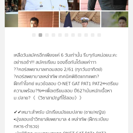
โปรไฟล์
ข่าวสาร
ลงทะเบียน
เหลือวันสมัครอีกเพียงแค่ 6 วันเท่านั้น รีบๆกันหน่อยนะคะ
เข้าสู่ระบบ
อย่ารอช้า!!! สมัครเรียน จองชื่อกันได้เลยค่าาา
?
?
คอร์สพยาบาลเทอมสอง 2/61 (ทุกวันอาทิตย์)
?
คอร์สพยาบาลเหล่าทัพ เทคนิคพิชิตแกทแพท
?
ฝึกทำโจทย์ แนวข้อสอบ O-NET GAT PAT1 PAT2
✏
เตรียม
ความพร้อม
?
%
✏
เพื่อเตรียมสอบ ปี62
?
เน้นหนักเนื้อหา
ม.ปลาย
?
《《วิชาสามัญที่ใช้สอบ》》
✔
✔
เหมาะสำหรับ นักเรียนมัธยมปลาย (ชาย/หญิง)
▪
มุ่งสอบเข้าวิทยาลัยพยาบาล 4 เหล่าทัพ (ฝึกระเบียบ
ทหาร-ตำรวจ)