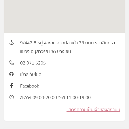
9/447-8 หมู่ 4 ซอย ลาดปลาเค้า 78 ถนน รามอินทรา
แขวง อนุสาวรีย์ เขต บางเขน
02 971 5205
เข้าสู่เว็บไซต์
Facebook
ส-อาฯ 09.00-20.00 จ-ศ 11.00-19.00
แสดงความเป็นเจ้าของสถาบัน