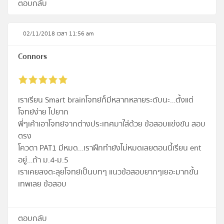
ตอบกลับ
02/11/2018 เวลา 11:56 am
Connors
เราเรียน Smart brainโจทย์ก็มีหลากหลายระดับนะ…ตั้งแต่
โจทย์ง่าย ไปยาก
พี่ๆเค้าเอาโจทย์จากต่างประเทศมาใส่ด้วย ข้อสอบแข่งขัน สอบ
ตรง
โควตา PAT1 มีหมด…เราฝึกทำยังไม่หมดเลยตอนนี้เรียน ent
อยู่…ถ้า ม.4-ม.5
เราเคยลงตะลุยโจทย์เป็นบทๆ แนวข้อสอบยากๆเยอะมากขั้น
เทพเลย ข้อสอบ
ตอบกลับ