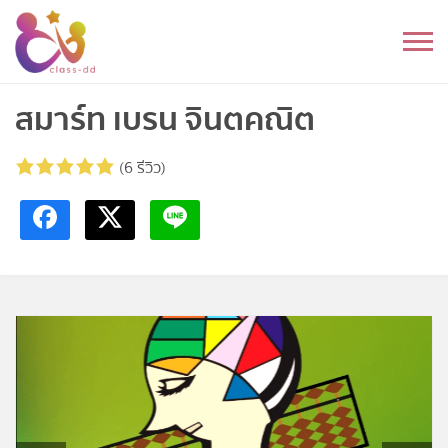
Skip
to
หมวดหมู่
content
อนุบาล
สมาร์ท เบรน จินตคณิต
ประถม
(6 รีวิว)
มัธยมต้น
มัธยมปลาย
อุดมศึกษา
ดนตรี
อื่นๆ