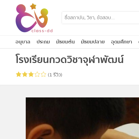
Skip
to
content
อนุบาล
ประถม
มัธยมต้น
มัธยมปลาย
อุดมศึกษา
โรงเรียนกวดวิชาจุฬาพัฒน์
(1 รีวิว)