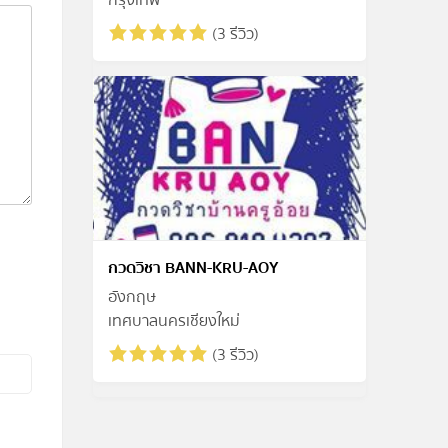
กรุงเทพ
(3 รีวิว)
กวดวิชา BANN-KRU-AOY
อังกฤษ
เทศบาลนครเชียงใหม่
(3 รีวิว)