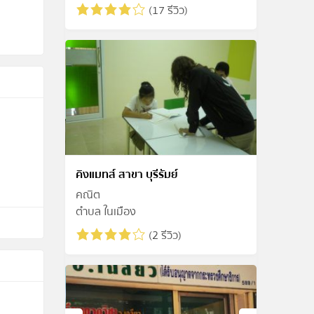
(17 รีวิว)
คิงแมทส์ สาขา บุรีรัมย์
คณิต
ตำบล ในเมือง
(2 รีวิว)