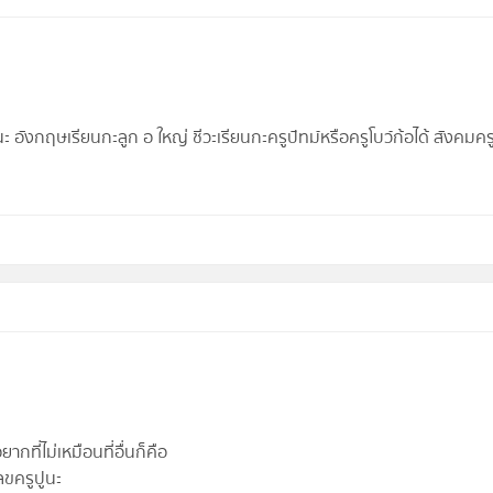
นะ อังกฤษเรียนกะลูก อ ใหญ่ ชีวะเรียนกะครูปัทม์หรือครูโบว์ก้อได้ สังคมค
กที่ไม่เหมือนที่อื่นก็คือ
ลขครูปูนะ