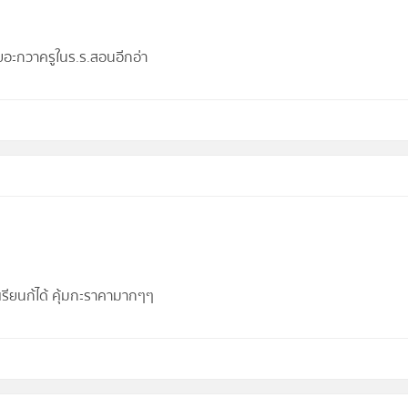
นเยอะกวาครูในร.ร.สอนอีกอ่า
รเรียนก้ได้ คุ้มกะราคามากๆๆ