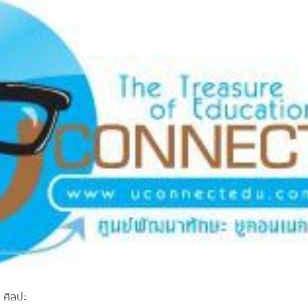
ี ศิลปะ