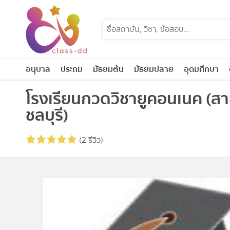
Skip
to
content
อนุบาล
ประถม
มัธยมต้น
มัธยมปลาย
อุดมศึกษา
โรงเรียนกวดวิชายูคอนเนค (สาขา
ชลบุรี)
(2 รีวิว)