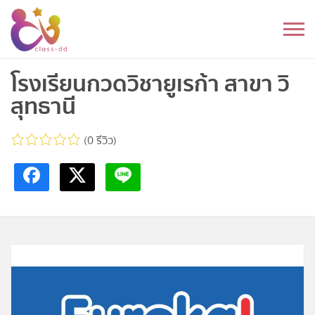
Skip
to
หมวดหมู่
content
อนุบาล
โรงเรียนกวดวิชายูเรก้า สาขา วิ
สุทธานี
ประถม
(0 รีวิว)
มัธยมต้น
มัธยมปลาย
อุดมศึกษา
ดนตรี
อื่นๆ