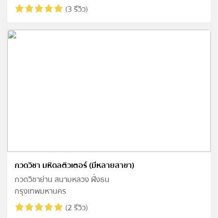
(3 รีวิว)
กวดวิชา มหิดลติวเตอร์‎ (มีหลายสาขา)
กวดวิชาย่าน สนามหลวง ฝั่งธน
กรุงเทพมหานคร
(2 รีวิว)