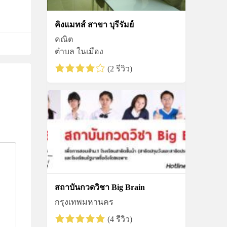
คิงแมทส์ สาขา บุรีรัมย์
คณิต
ตำบล ในเมือง
(2 รีวิว)
สถาบันกวดวิชา Big Brain
กรุงเทพมหานคร
(4 รีวิว)