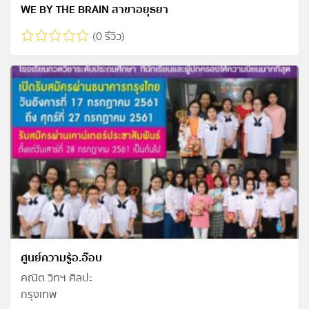
WE BY THE BRAIN สาขาอยุธยา
(0 รีวิว)
ศูนย์ความรู้อ.อ๊อบ
คณิต วิทฯ ศิลปะ
กรุงเทพ