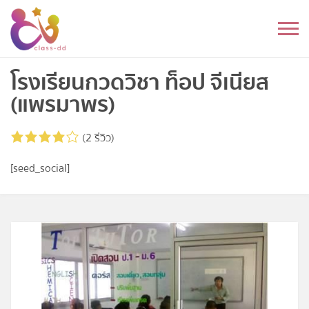
Skip
to
หมวดหมู่
content
อนุบาล
โรงเรียนกวดวิชา ท็อป จีเนียส
(แพรมาพร)
ประถม
(2 รีวิว)
มัธยมต้น
[seed_social]
มัธยมปลาย
อุดมศึกษา
ดนตรี
อื่นๆ