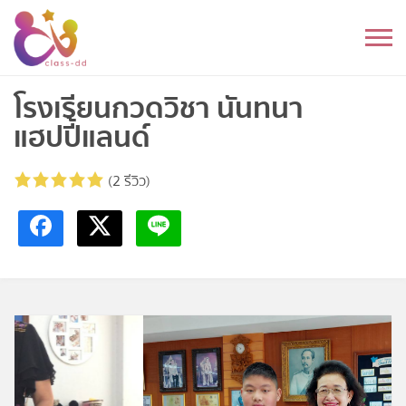
Skip
to
หมวดหมู่
content
อนุบาล
โรงเรียนกวดวิชา นันทนา
แฮปปี้แลนด์
ประถม
(2 รีวิว)
มัธยมต้น
มัธยมปลาย
อุดมศึกษา
ดนตรี
อื่นๆ