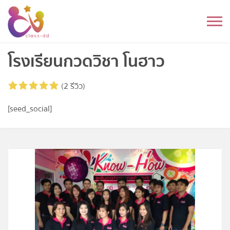
Skip
to
หมวดหมู่
content
อนุบาล
โรงเรียนกวดวิชา โนฮาว
ประถม
(2 รีวิว)
มัธยมต้น
[seed_social]
มัธยมปลาย
อุดมศึกษา
ดนตรี
อื่นๆ