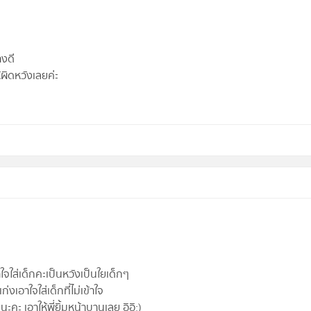
างดี
ผิดหวังเลยค่ะ
จใส่เด็กคะเป็นหวังเป็นใยเด็กๆ
่งเอาใจใส่เด็กที่ไม่เข้าใจ
ะคะ เอาให้พี่ยิ้มหน้าบานเลย อิอิ:)