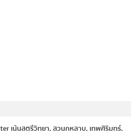
ter เน้นสตรีวิทยา, สวนกุหลาบ, เทพศิริมทร์,