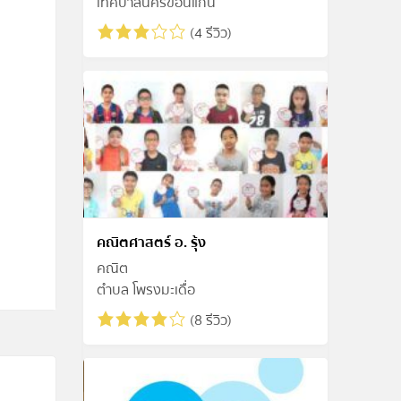
เทศบาลนครขอนแก่น
(4 รีวิว)
คณิตศาสตร์ อ. รุ้ง
คณิต
ตำบล โพรงมะเดื่อ
(8 รีวิว)