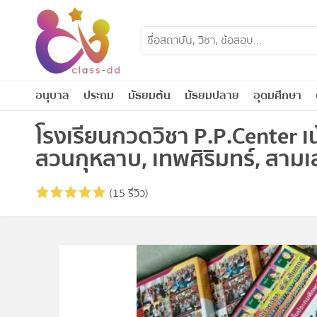
Skip
to
content
อนุบาล
ประถม
มัธยมต้น
มัธยมปลาย
อุดมศึกษา
โรงเรียนกวดวิชา P.P.Center เน
สวนกุหลาบ, เทพศิริมทร์, สาม
(15 รีวิว)