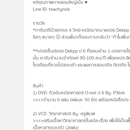
แต่คุณภาพการสอนใหญ่เบิ้ม ♥
Line ID: teachynok
รางวัล
*การันตรีด้วยเกรด 4 วิทย์-คณิตมากมายของ Dekpp จา
ชิลๆ สบายๆ 🙂 ส่วนพี่นกก็ชอบถามกลับว่า “ทำไ
มพี่น
**เปอร์เซ็นต์ของ Dekpp ป.6 ที่สอบเข้าม.1 ของทางโรงเ
นั้น เรารับจำนวนจำกัดแค่ 90-100 คน/ปี เพื่อคงประ
โรงเรียนที่ควรไปสอบเข้า และผลการสอบจริง ติดจริง ไม
สินค้า
1) DVD: ติวเข้มคณิตศาสตร์ O-net ป.6 By: P’Nok
>>>>จำนวน 6 แผ่น (แผ่นละ 50 ข้อ) พร้อมหนังสือประ
2) VCD: วิทยาศาสตร์ By: ครูพิมพ์
>>>>เสริมเนื้อหาวิทยาศาสตร์ในแต่ละเรื่อง เพื่อใช้เป
เนื้อหาสารรอบตัว (2แผ่น)