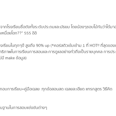
กโรงเรียนชื่อดังทั้งระดับประถมและมัธยม โดยน้องๆชอบโม้กันว่าได้มา
กเหนื่อยโฮก??” 555 อิอิ
รียนในทุกๆปี สูงถึง 90% up (*คอร์สติวเข้มเข้าม.1 ที่ HOT!! ที่สุดของ
สิทธิภาพในการเรียนการสอนและการดูแลอย่างทั่วถึงเป็นรายบุคคล การประ
่มี make ข้อมูล)
กอบการเรียน+คู่มือเฉลย :ทุกข้อสอนสด เฉลยละเอียด แทรกสูตร วิธีคิด
็นพื้นฐานในการสอบแข่งขันต่างๆ