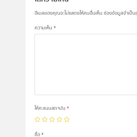
อีเมลของคุณจะไม่แสดงให้คนอื่นเห็น
ช่องข้อมูลจำเป็
ความเห็น
*
ให้คะแนนสถาบัน
*
ชื่อ
*