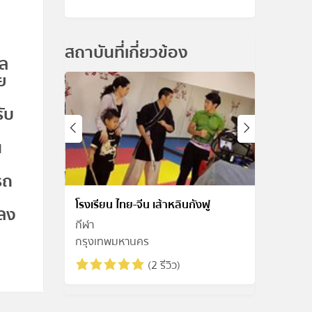
สถาบันที่เกี่ยวข้อง
อล
ย
ับ
น
รถ
โรงเรียน ไทย-จีน เส้าหลินกังฟู
 ลง
กีฬา
กรุงเทพมหานคร
(2 รีวิว)