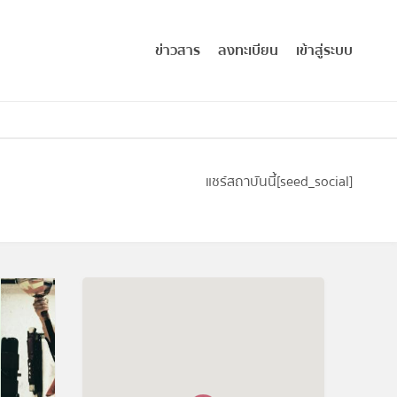
ข่าวสาร
ลงทะเบียน
เข้าสู่ระบบ
แชร์สถาบันนี้
[seed_social]