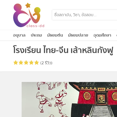
Skip
to
content
อนุบาล
ประถม
มัธยมต้น
มัธยมปลาย
อุดมศึกษา
โรงเรียน ไทย-จีน เส้าหลินกังฟู
(2 รีวิว)