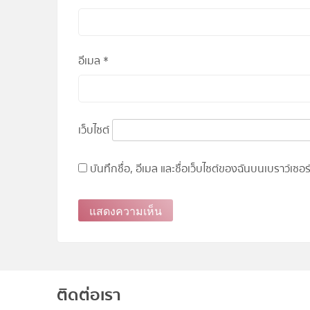
อีเมล
*
เว็บไซต์
บันทึกชื่อ, อีเมล และชื่อเว็บไซต์ของฉันบนเบราว์เซ
ติดต่อเรา