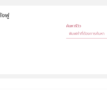
กังฟู
ค้นหารีวิว