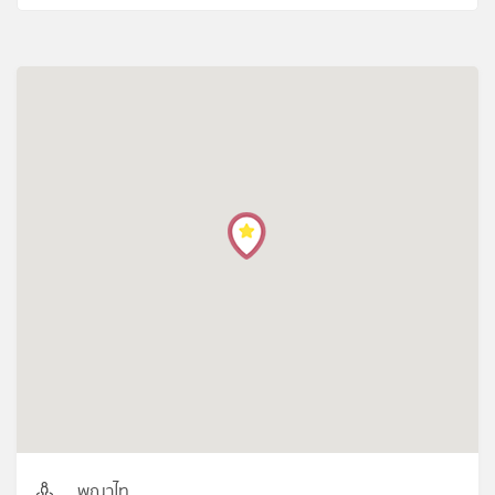
พญาไท