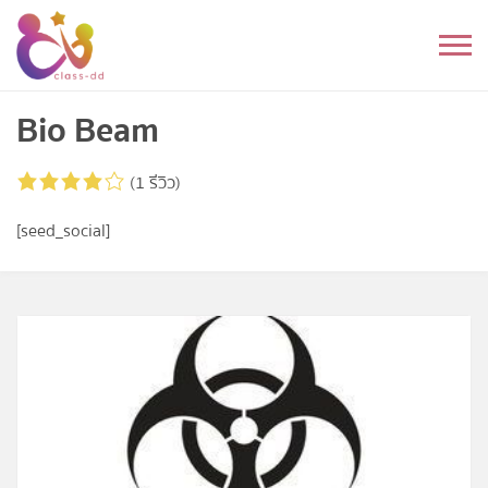
Skip
to
หมวดหมู่
content
อนุบาล
Bio Beam
ประถม
(1 รีวิว)
มัธยมต้น
[seed_social]
มัธยมปลาย
อุดมศึกษา
ดนตรี
อื่นๆ