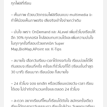
ทุกไฟล์ที่เรียน
– เห็นภาพ ด้วยนวัตกรรมไฟล์เรียนเเบบ multimedia จะ
ทำให้น้องเห็นภาพจริง เสียจริงเข้าใจง่ายกว่าเดิม
– มั่นใจ เพราะ OnDemand เเละ ALevel เพิ่มชั่วโมงเรียนให้
อีก 30% ทุกคอร์ส ใกล้สอบทบทวนได้เเละเพิ่มความมั่นใจ
ในทุกๆครั้งที่สอบด้วยเทคนิค Super
Map,BioMap,APoint เเละ K-Tips
– สบายใจ เลือกวันเรียน-เวลาได้ตรงกับใจ เรียนบ่อยได้ให้
ทันสอบจะเรียนกี่ครั้ง ครั้งละกี่ชั่วโมงก็ได้ (เรียนขั้นต่ำสุด
30 นาที) เรียนมาก เรียนน้อย ก็สบายใจ
– 24 ชั่วโมง จอง ยกเลิก หรือเปลี่ยนเเปลงวัน-เวลา เรียน
ได้เอง ไม่จำกัดจำนวนครั้งเเละตลอด 24 ชั่วโมง
– สะดวก อยากเรียนที่ไหนก็เรียนได้ดังใจ สมัครครั้งเดียว
เรียนได้ทุกสาขาวันธรรมดา เรียนใกล้บ้าน วันหยุดมาเรียน