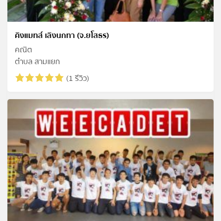
คิงแมทส์ เลิงนกทา (จ.ยโสธร)
คณิต
ตำบล สามแยก
(1 รีวิว)