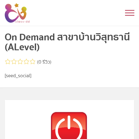
Skip
to
หมวดหมู่
content
อนุบาล
On Demand สาขาบ้านวิสุทธานี
(ALevel)
ประถม
(0 รีวิว)
มัธยมต้น
[seed_social]
มัธยมปลาย
อุดมศึกษา
ดนตรี
อื่นๆ